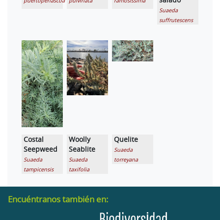
puertopenascoa
pulvinata
ramosissima
Suaeda
suffrutescens
Costal
Woolly
Quelite
Seepweed
Seablite
Suaeda
Suaeda
Suaeda
torreyana
tampicensis
taxifolia
Encuéntranos también en: