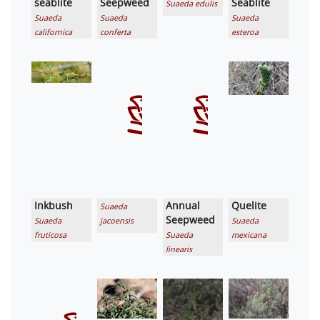
seablite
Seepweed
Seablite
Suaeda edulis
Suaeda
Suaeda
Suaeda
californica
conferta
esteroa
Inkbush
Annual
Quelite
Suaeda
Seepweed
Suaeda
jacoensis
Suaeda
fruticosa
Suaeda
mexicana
linearis