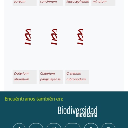
aureum
concinnum
leucocephalum
minutum
Craterium
Craterium
Craterium
obovatum
paraguayense
rubronodum
Encuéntranos también en: