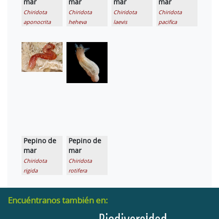
mar
mar
mar
mar
Chiridota
Chiridota
Chiridota
Chiridota
aponocrita
heheva
laevis
pacifica
Pepino de
Pepino de
mar
mar
Chiridota
Chiridota
rigida
rotifera
Encuéntranos también en: