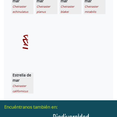
mar
mar
mar
mar
Cheiraster
Cheiraster
Cheiraster
Cheiraster
echinulatus
planus
blakei
mirabilis
Estrella de
mar
Cheiraster
californicus
Encuéntranos también en: