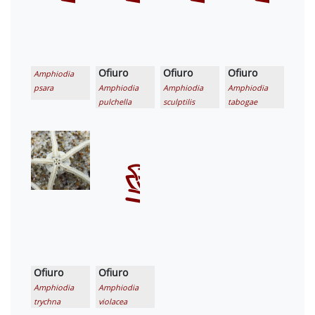
Ofiuro
Ofiuro
Ofiuro
Amphiodia
psara
Amphiodia
Amphiodia
Amphiodia
pulchella
sculptilis
tabogae
Ofiuro
Ofiuro
Amphiodia
Amphiodia
trychna
violacea