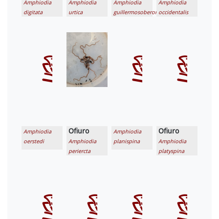
Amphiodia
Amphiodia
Amphiodia
Amphiodia
digitata
urtica
guillermosoberoni
occidentalis
Ofiuro
Ofiuro
Amphiodia
Amphiodia
oerstedi
Amphiodia
planispina
Amphiodia
periercta
platyspina