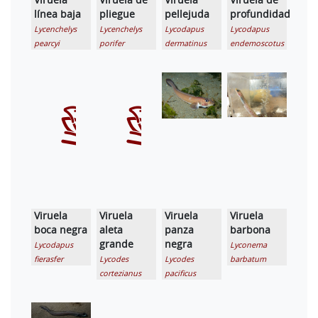
línea baja
pliegue
pellejuda
profundidad
Lycenchelys
Lycenchelys
Lycodapus
Lycodapus
pearcyi
porifer
dermatinus
endemoscotus
Viruela
Viruela
Viruela
Viruela
boca negra
aleta
panza
barbona
grande
negra
Lycodapus
Lyconema
fierasfer
Lycodes
Lycodes
barbatum
cortezianus
pacificus