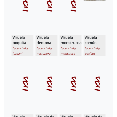
Viruela
Viruela
Viruela
Viruela
boquita
dentona
monstruosa
común
Lycenchelys
Lycenchelys
Lycenchelys
Lycenchelys
jordani
micropora
monstrosa
paxillus
Viruela
Viruela de
Viruela
Viruela de