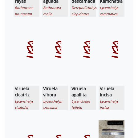
rayas
aguada
descamada
Kamchatka
Bothrocara
Bothrocara
Derepodichthys
Lycenchelys
brunneum
molle
alepidotus
camchatica
Viruela
Viruela
Viruela
Viruela
cicatriz
víbora
agallita
incisa
Lycenchelys
Lycenchelys
Lycenchelys
Lycenchelys
cicatrifer
crotalina
folletti
incisa