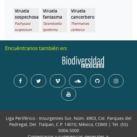
Viruela
Viruela
Viruela
sospechosa
fantasma
cancerbero
Pachycara
Taranetzella
Thermarces
suspectum
lyoderma
cerberus
Encuéntranos también en:
Liga Periférico - Insurgentes Sur, Núm. 4903, Col. Parques del
Pedregal, Del. Tlalpan, C.P. 14010, México, CDMX | Tel. (55)
5004-5000
Comentarios y sugerencias generales a: