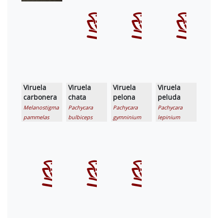
Viruela
Viruela
Viruela
Viruela
carbonera
chata
pelona
peluda
Melanostigma
Pachycara
Pachycara
Pachycara
pammelas
bulbiceps
gymninium
lepinium