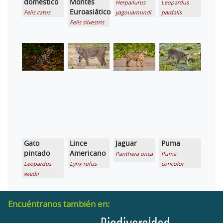
doméstico
Montés
Herpailurus
Leopardus
Euroasiático
Felis catus
yagouaroundi
pardalis
Felis silvestris
Gato
Lince
Jaguar
Puma
pintado
Americano
Panthera onca
Puma
Leopardus
Lynx rufus
concolor
wiedii
Encuéntranos también en: