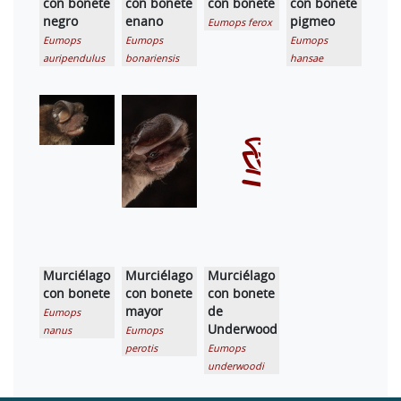
con bonete
con bonete
con bonete
con bonete
negro
enano
pigmeo
Eumops ferox
Eumops
Eumops
Eumops
auripendulus
bonariensis
hansae
Murciélago
Murciélago
Murciélago
con bonete
con bonete
con bonete
mayor
de
Eumops
Underwood
nanus
Eumops
perotis
Eumops
underwoodi