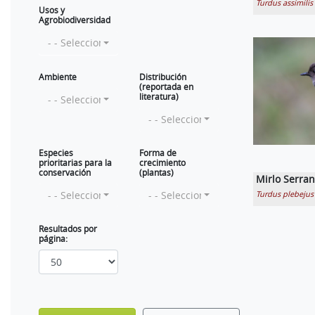
Turdus assimilis
Usos y
Agrobiodiversidad
- - Selecciona - -
Ambiente
Distribución
(reportada en
literatura)
- - Selecciona - -
- - Selecciona - -
Especies
Forma de
prioritarias para la
crecimiento
conservación
(plantas)
Mirlo Serra
- - Selecciona - -
- - Selecciona - -
Turdus plebejus
Resultados por
página: