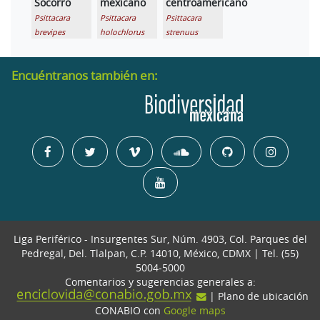
Socorro
mexicano
centroamericano
Psittacara
Psittacara
Psittacara
brevipes
holochlorus
strenuus
Encuéntranos también en:
Liga Periférico - Insurgentes Sur, Núm. 4903, Col. Parques del
Pedregal, Del. Tlalpan, C.P. 14010, México, CDMX | Tel. (55)
5004-5000
Comentarios y sugerencias generales a:
| Plano de ubicación
CONABIO con
Google maps