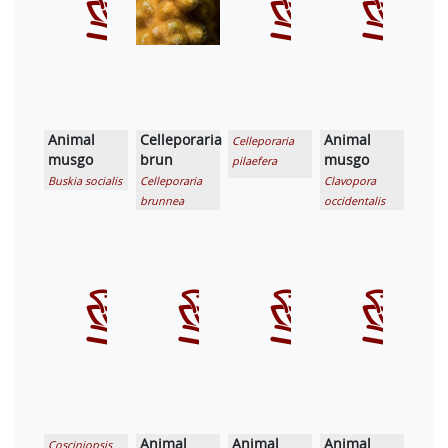
Animal
Celleporaria
Animal
Celleporaria
musgo
brun
musgo
pilaefera
Buskia socialis
Celleporaria
Clavopora
brunnea
occidentalis
Animal
Animal
Animal
Cosciniopsis