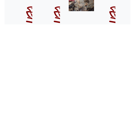
Animal
Animal
Animal
Animal
musgo
musgo
musgo
musgo
Penetrantia
Penetrantia
Plagioecia
Plagioecia
concharum
densa
sarniensis
tortuosa