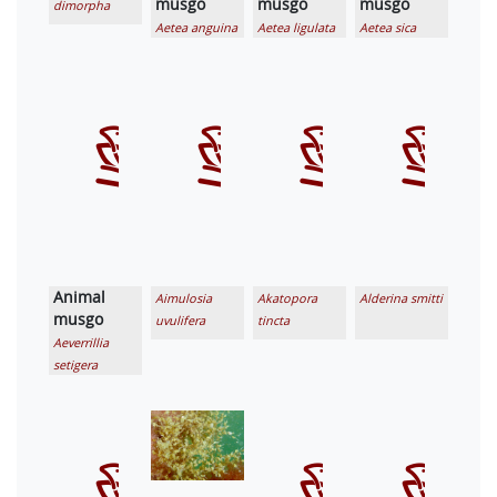
musgo
musgo
musgo
dimorpha
Aetea anguina
Aetea ligulata
Aetea sica
Animal
Aimulosia
Akatopora
Alderina smitti
musgo
uvulifera
tincta
Aeverrillia
setigera