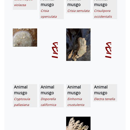
musgo
musgo
musgo
violacea
Crisia
Crisia serrulata
Crisulipora
operculata
occidentalis
Animal
Animal
Animal
Animal
musgo
musgo
musgo
musgo
Cryptosula
Disporella
Einhornia
Electra tenella
pallasiana
californica
crustulenta