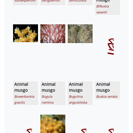
subvespertilio
bengalensis
denticulata
Biflustra
savartii
Animal
Animal
Animal
Animal
musgo
musgo
musgo
musgo
Bowerbankia
Bugula
Bugulina
Buskia seriata
gracilis
neritina
angustiloba