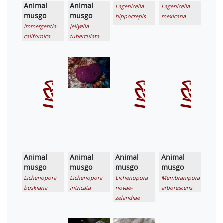
Animal
Animal
Lagenicella
Lagenicella
musgo
musgo
hippocrepis
mexicana
Immergentia
Jellyella
californica
tuberculata
Animal
Animal
Animal
Animal
musgo
musgo
musgo
musgo
Lichenopora
Lichenopora
Lichenopora
Membranipora
buskiana
intricata
novae-
arborescens
zelandiae