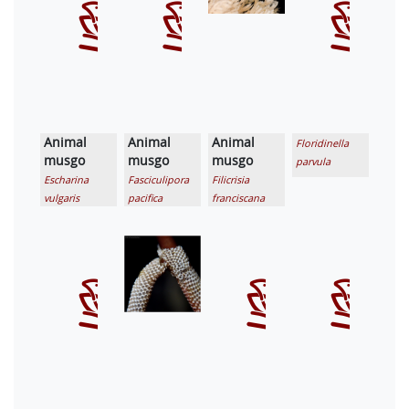
Animal
Animal
Animal
Floridinella
musgo
musgo
musgo
parvula
Escharina
Fasciculipora
Filicrisia
vulgaris
pacifica
franciscana