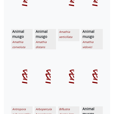
Animal
Animal
Animal
Amathia
musgo
musgo
musgo
verticillata
Amathia
Amathia
Amathia
convoluta
distans
vidovici
Animal
Antropora
Arbopercula
Biflustra
musgo