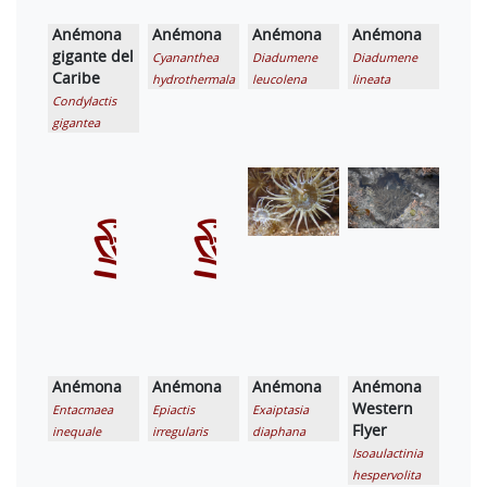
Anémona
Anémona
Anémona
Anémona
gigante del
Cyananthea
Diadumene
Diadumene
Caribe
hydrothermala
leucolena
lineata
Condylactis
gigantea
Anémona
Anémona
Anémona
Anémona
Western
Entacmaea
Epiactis
Exaiptasia
Flyer
inequale
irregularis
diaphana
Isoaulactinia
hespervolita