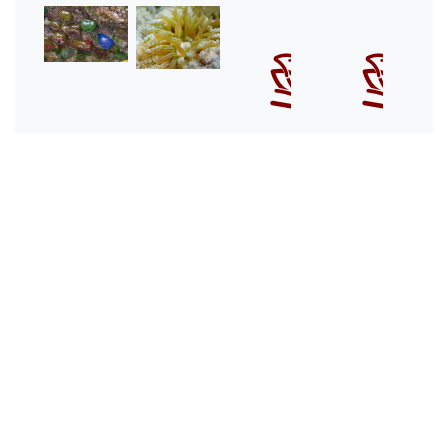
Poto de
Anémona
Anémona
Anémona
mar
Phymanthus
Ragactis lucida
Sagartiogeton
Phymactis
crucifer
californicus
papillosa