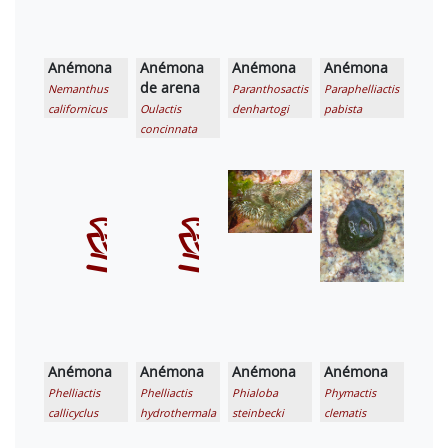
Anémona
Anémona
Anémona
Anémona
de arena
Nemanthus
Paranthosactis
Paraphelliactis
californicus
Oulactis
denhartogi
pabista
concinnata
Anémona
Anémona
Anémona
Anémona
Phelliactis
Phelliactis
Phialoba
Phymactis
callicyclus
hydrothermala
steinbecki
clematis