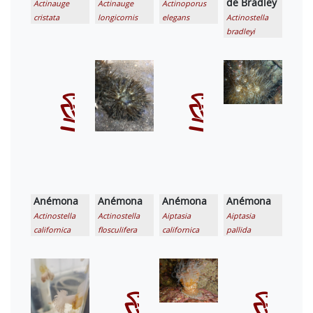
de Bradley
Actinauge
Actinauge
Actinoporus
cristata
longicornis
elegans
Actinostella
bradleyi
Anémona
Anémona
Anémona
Anémona
Actinostella
Actinostella
Aiptasia
Aiptasia
californica
flosculifera
californica
pallida