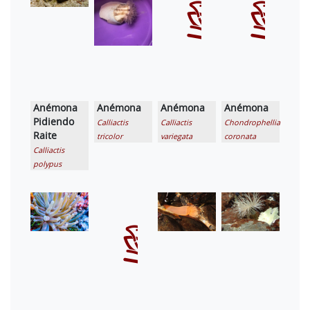
Anémona
Anémona
Anémona
Anémona
Pidiendo
Calliactis
Calliactis
Chondrophellia
Raite
tricolor
variegata
coronata
Calliactis
polypus