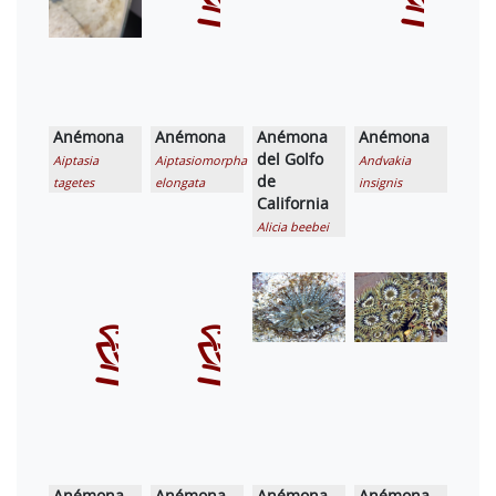
Anémona
Anémona
Anémona
Anémona
del Golfo
Aiptasia
Aiptasiomorpha
Andvakia
de
tagetes
elongata
insignis
California
Alicia beebei
Anémona
Anémona
Anémona
Anémona