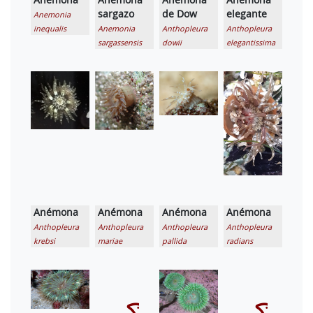
sargazo
de Dow
elegante
Anemonia
inequalis
Anemonia
Anthopleura
Anthopleura
sargassensis
dowii
elegantissima
Anémona
Anémona
Anémona
Anémona
Anthopleura
Anthopleura
Anthopleura
Anthopleura
krebsi
mariae
pallida
radians