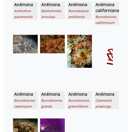
Anémona
Anémona
Anémona
Anémona
californiana
Anthothoe
Bartholomea
Bunodeopsis
panamensis
annulata
antilliensis
Bunodosoma
californicum
Anémona
Anémona
Anémona
Anémona
Bunodosoma
Bunodosoma
Bunodosoma
Calamactis
cavernatum
grande
granuliferum
praelonga