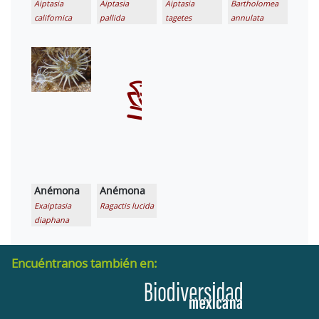
Aiptasia
Aiptasia
Aiptasia
Bartholomea
californica
pallida
tagetes
annulata
Anémona
Anémona
Exaiptasia
Ragactis lucida
diaphana
Encuéntranos también en: