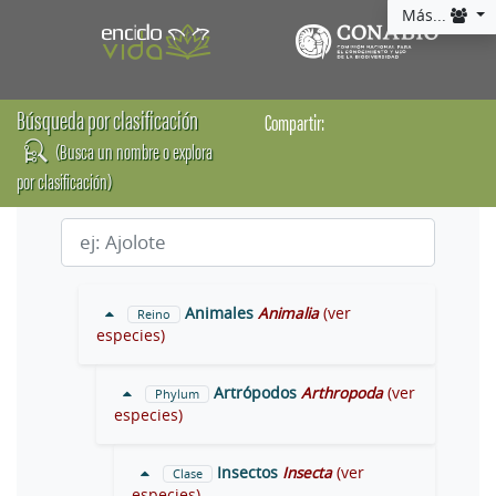
Más...
Búsqueda por clasificación
Compartir:
(Busca un nombre o explora
por clasificación)
Animales
Animalia
(ver
Reino
especies)
Artrópodos
Arthropoda
(ver
Phylum
especies)
Insectos
Insecta
(ver
Clase
especies)