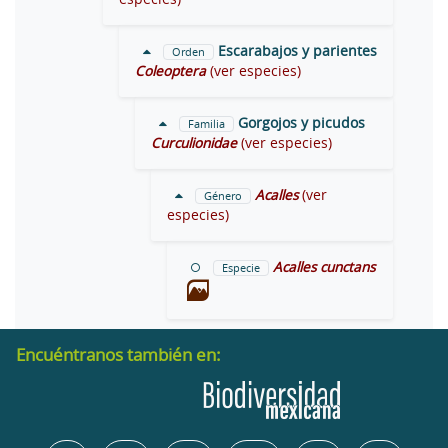
Escarabajos y parientes
Orden
Coleoptera
(ver especies)
Gorgojos y picudos
Familia
Curculionidae
(ver especies)
Acalles
(ver
Género
especies)
Acalles cunctans
Especie
Encuéntranos también en: