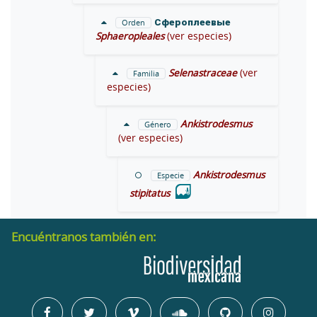
Сфероплеевые
Orden
Sphaeropleales
(ver especies)
Selenastraceae
(ver
Familia
especies)
Ankistrodesmus
Género
(ver especies)
Ankistrodesmus
Especie
stipitatus
Encuéntranos también en: