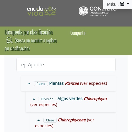
Más...
Búsqueda por clasificación
Compartir:
(Busca un nombre o explora
por clasificación)
Plantas
Plantae
(ver especies)
Reino
Algas verdes
Chlorophyta
División
(ver especies)
Chlorophyceae
(ver
Clase
especies)