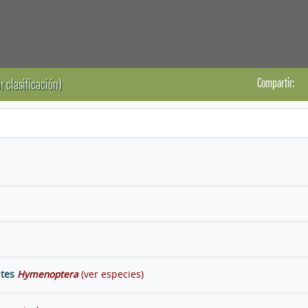
Compartir:
r clasificación)
ntes
Hymenoptera
(ver especies)