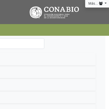
Más...