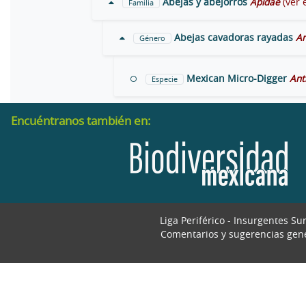
Abejas y abejorros
Apidae
(ver 
Familia
Abejas cavadoras rayadas
A
Género
Mexican Micro-Digger
Ant
Especie
Encuéntranos también en:
Liga Periférico - Insurgentes Su
Comentarios y sugerencias gen