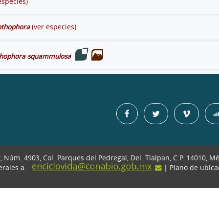
especies)
nthophora
(ver especies)
hophora squammulosa
r, Núm. 4903, Col. Parques del Pedregal, Del. Tlalpan, C.P. 14010, M
erales a:
| Plano de ubic