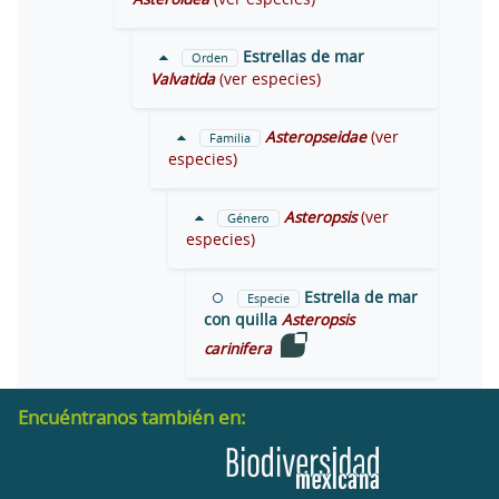
Estrellas de mar
Orden
Valvatida
(ver especies)
Asteropseidae
(ver
Familia
especies)
Asteropsis
(ver
Género
especies)
Estrella de mar
Especie
con quilla
Asteropsis
carinifera
Encuéntranos también en: