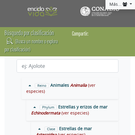
Más...
Búsqueda por clasificación
Compartir:
(Busca un nombre o explora
por clasificación)
Animales
Animalia
(ver
Reino
especies)
Estrellas y erizos de mar
Phylum
Echinodermata
(ver especies)
Estrellas de mar
Clase
Asteroidea
(ver especies)