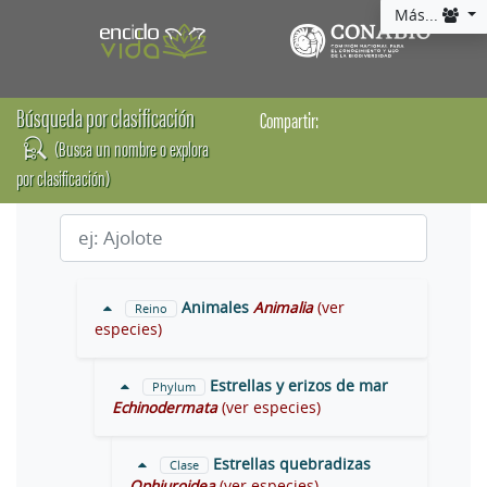
Más...
Búsqueda por clasificación
Compartir:
(Busca un nombre o explora
por clasificación)
Animales
Animalia
(ver
Reino
especies)
Estrellas y erizos de mar
Phylum
Echinodermata
(ver especies)
Estrellas quebradizas
Clase
Ophiuroidea
(ver especies)