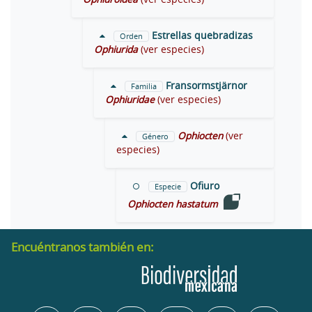
Estrellas quebradizas
Orden
Ophiurida
(ver especies)
Fransormstjärnor
Familia
Ophiuridae
(ver especies)
Ophiocten
(ver
Género
especies)
Ofiuro
Especie
Ophiocten hastatum
Encuéntranos también en: