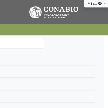
Más...