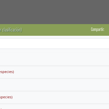
Compartir:
r clasificación)
especies)
species)