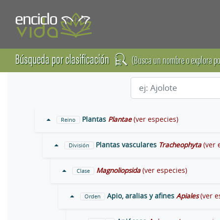
Búsqueda por clasificación
(Busca un nombre o explora po
Plantas
Plantae
(ver especies)
Reino
Plantas vasculares
Tracheophyta
(ver 
División
Magnoliopsida
(ver especies)
Clase
Apio, aralias y afines
Apiales
(ver e
Orden