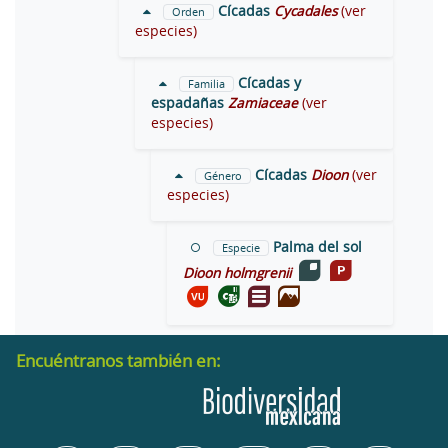
Cícadas
Cycadales
(ver
Orden
especies)
Cícadas y
Familia
espadañas
Zamiaceae
(ver
especies)
Cícadas
Dioon
(ver
Género
especies)
Palma del sol
Especie
Dioon holmgrenii
Encuéntranos también en: