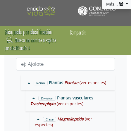
Más...
Búsqueda por clasificación
Compartir:
(Busca un nombre o explora
por clasificación)
Plantas
Plantae
(ver especies)
Reino
Plantas vasculares
División
Tracheophyta
(ver especies)
Magnoliopsida
(ver
Clase
especies)