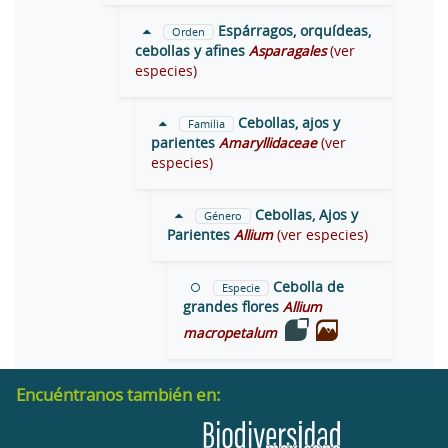
Espárragos, orquídeas,
Orden
cebollas y afines
Asparagales
(ver
especies)
Cebollas, ajos y
Familia
parientes
Amaryllidaceae
(ver
especies)
Cebollas, Ajos y
Género
Parientes
Allium
(ver especies)
Cebolla de
Especie
grandes flores
Allium
macropetalum
Encuéntranos también en: