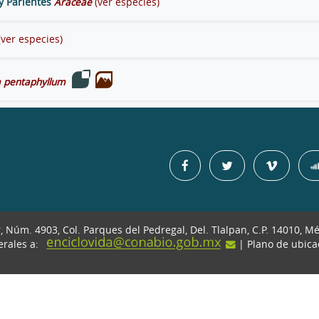
y Parientes
Araceae
(ver especies)
(ver especies)
 pentaphyllum
r, Núm. 4903, Col. Parques del Pedregal, Del. Tlalpan, C.P. 14010, M
erales a:
| Plano de ubic