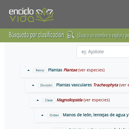
Búsqueda por clasificación
(Busca un nombre o explora po
Plantas
Plantae
(ver especies)
Reino
Plantas vasculares
Tracheophyta
(ver 
División
Magnoliopsida
(ver especies)
Clase
Manos de león, lentejas de agua y
Orden