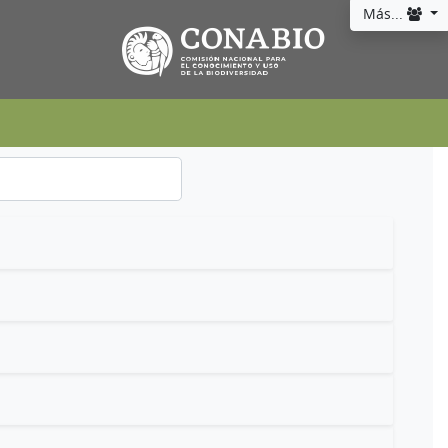
Más...