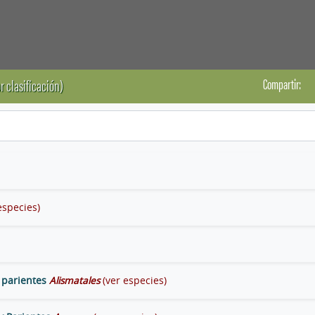
Compartir:
r clasificación)
especies)
 parientes
Alismatales
(ver especies)