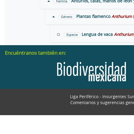
Anturios, calas, manos de león 
Familia
Plantas flamenco
Anthurium
Género
Lengua de vaca
Anthurium
Especie
Encuéntranos también en:
Liga Periférico - Insurgentes Su
Comentarios y sugerencias gen