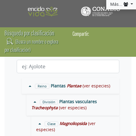
Más...
Búsqueda por clasificación
Compartir:
(Busca un nombre o explora
por clasificación)
Plantas
Plantae
(ver especies)
Reino
Plantas vasculares
División
Tracheophyta
(ver especies)
Magnoliopsida
(ver
Clase
especies)