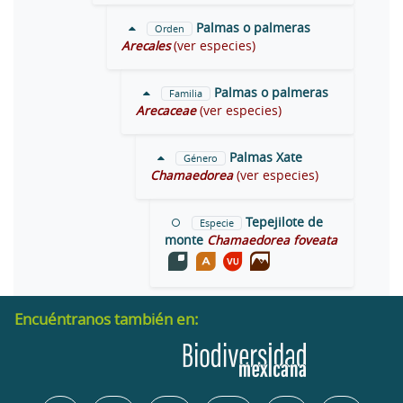
Palmas o palmeras
Orden
Arecales
(ver especies)
Palmas o palmeras
Familia
Arecaceae
(ver especies)
Palmas Xate
Género
Chamaedorea
(ver especies)
Tepejilote de
Especie
monte
Chamaedorea foveata
Encuéntranos también en: