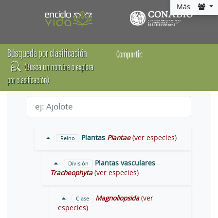
Más...
Búsqueda por clasificación
Compartir:
(Busca un nombre o explora
por clasificación)
Plantas
Plantae
(ver especies)
Reino
Plantas vasculares
División
Tracheophyta
(ver especies)
Magnoliopsida
(ver
Clase
especies)