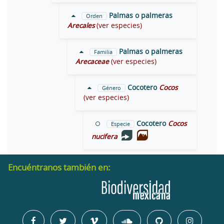
Palmas o palmeras
Orden
Arecales
(ver especies)
Palmas o palmeras
Familia
Arecaceae
(ver especies)
Cocotero
Cocos
Género
(ver especies)
Cocotero
Cocos
Especie
nucifera
Encuéntranos también en: