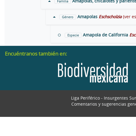
Amapolas, chicalotes y parient
Familia
Amapolas
Eschscholzia
(ver e
Género
Amapola de California
Esc
Especie
Encuéntranos también en:
Liga Periférico - Insurgentes Su
Comentarios y sugerencias gen