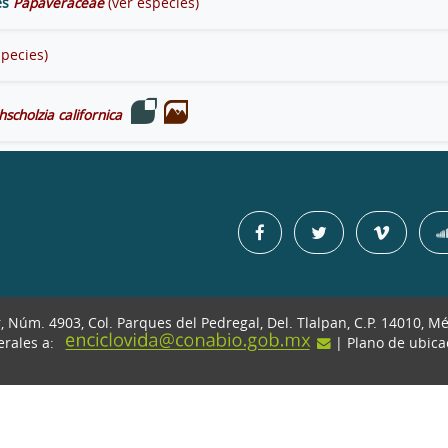
es
Papaveraceae
(ver especies)
species)
hscholzia californica
r, Núm. 4903, Col. Parques del Pedregal, Del. Tlalpan, C.P. 14010, M
erales a:
| Plano de ubic