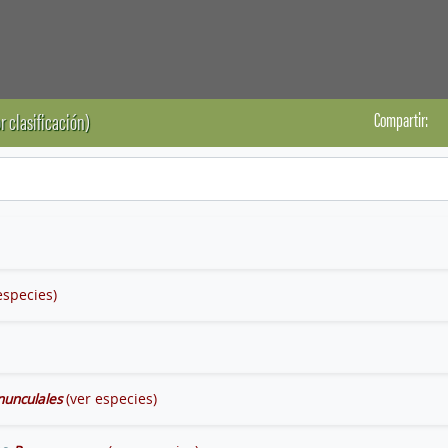
Compartir:
r clasificación)
especies)
nunculales
(ver especies)