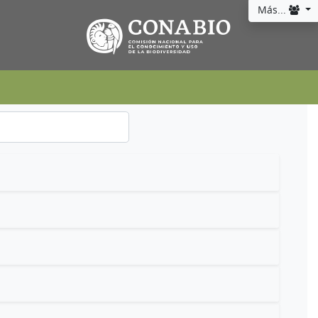
Más...