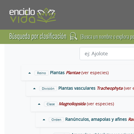
Búsqueda por clasificación
(Busca un nombre o explora po
Plantas
Plantae
(ver especies)
Reino
Plantas vasculares
Tracheophyta
(ver 
División
Magnoliopsida
(ver especies)
Clase
Ranúnculos, amapolas y afines
Ra
Orden