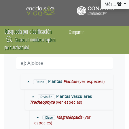
Más...
Búsqueda por clasificación
Compartir:
(Busca un nombre o explora
por clasificación)
Plantas
Plantae
(ver especies)
Reino
Plantas vasculares
División
Tracheophyta
(ver especies)
Magnoliopsida
(ver
Clase
especies)