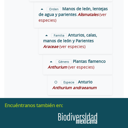
Manos de león, lentejas
Orden
de agua y parientes
Alismatales
(ver
especies)
Anturios, calas,
Familia
manos de león y Parientes
Araceae
(ver especies)
Plantas flamenco
Género
Anthurium
(ver especies)
Anturio
Especie
Anthurium andraeanum
Encuéntranos también en: