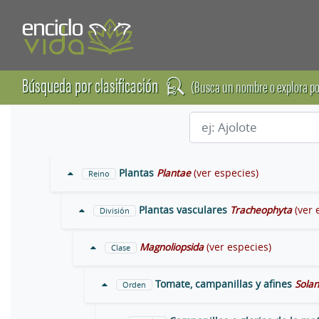
Búsqueda por clasificación
(Busca un nombre o explora po
Plantas
Plantae
(ver especies)
Reino
Plantas vasculares
Tracheophyta
(ver 
División
Magnoliopsida
(ver especies)
Clase
Tomate, campanillas y afines
Solan
Orden