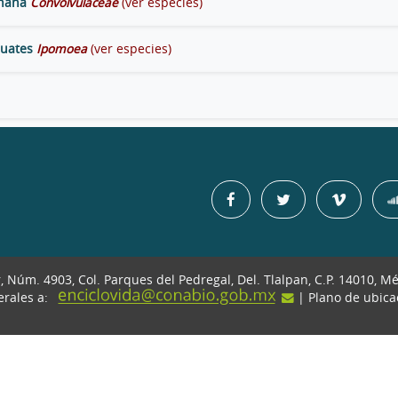
añana
Convolvulaceae
(ver especies)
huates
Ipomoea
(ver especies)
r, Núm. 4903, Col. Parques del Pedregal, Del. Tlalpan, C.P. 14010, M
erales a:
| Plano de ubic