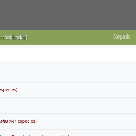
Compartir:
r clasificación)
especies)
ales
(ver especies)