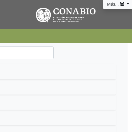
Más...