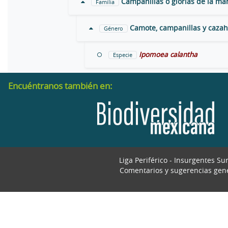
Campanillas o glorias de la m
Familia
Camote, campanillas y caza
Género
Ipomoea calantha
Especie
Encuéntranos también en:
Liga Periférico - Insurgentes Su
Comentarios y sugerencias gen