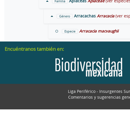
Apiáceas
Apiaceae
(ver especie
Familia
Arracachas
Arracacia
(ver es
Género
Arracacia macvaughii
Especie
Encuéntranos también en:
Liga Periférico - Insurgentes Su
Comentarios y sugerencias gen