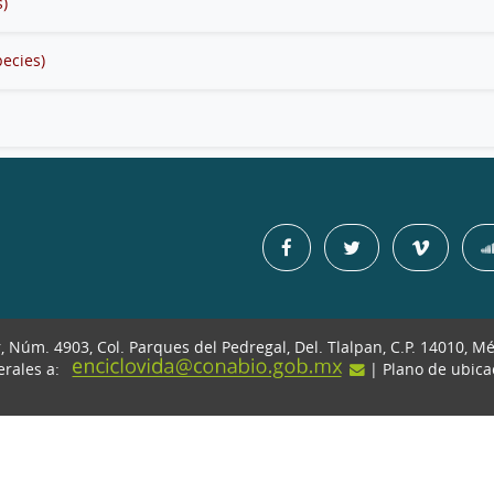
s)
pecies)
r, Núm. 4903, Col. Parques del Pedregal, Del. Tlalpan, C.P. 14010, M
erales a:
| Plano de ubic