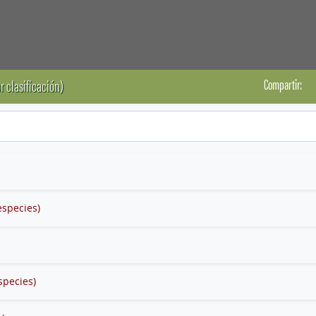
Compartir:
r clasificación)
especies)
species)