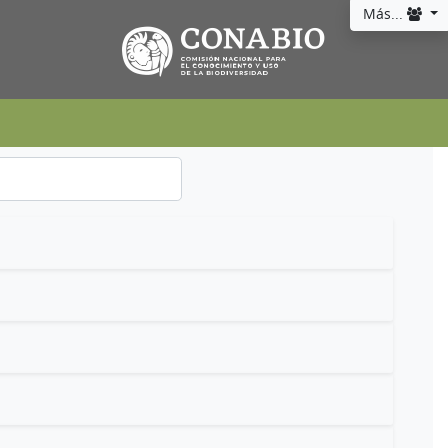
Más...