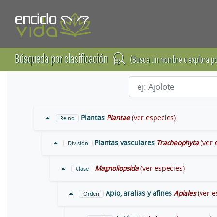
Búsqueda por clasificación
(Busca un nombre o explora po
Plantas
Plantae
(ver especies)
Reino
Plantas vasculares
Tracheophyta
(ver 
División
Magnoliopsida
(ver especies)
Clase
Apio, aralias y afines
Apiales
(ver e
Orden