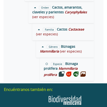
Cactos, amarantos,
Orden
claveles y parientes
Caryophyllales
(ver especies)
Cactos
Cactaceae
Familia
(ver especies)
Biznagas
Género
Mammillaria
(ver especies)
Biznaga
Especie
prolifera
Mammillaria
prolifera
Encuéntranos también en: