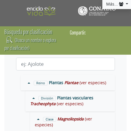
Más...
Búsqueda por clasificación
Compartir:
(Busca un nombre o explora
por clasificación)
Plantas
Plantae
(ver especies)
Reino
Plantas vasculares
División
Tracheophyta
(ver especies)
Magnoliopsida
(ver
Clase
especies)