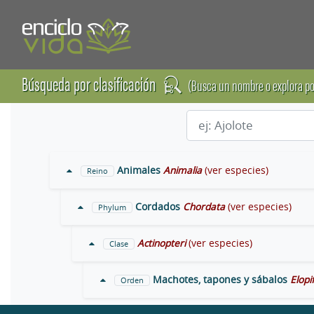
Búsqueda por clasificación
(Busca un nombre o explora po
Animales
Animalia
(ver especies)
Reino
Cordados
Chordata
(ver especies)
Phylum
Actinopteri
(ver especies)
Clase
Machotes, tapones y sábalos
Elop
Orden