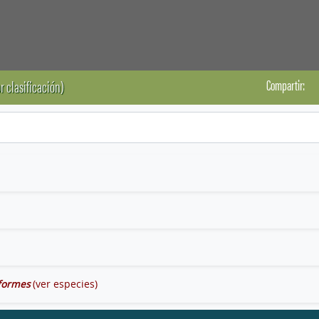
Compartir:
r clasificación)
iformes
(ver especies)