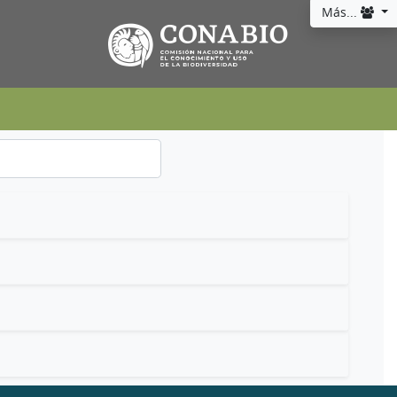
Más...