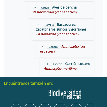
Aves de percha
Orden
Passeriformes
(ver especies)
Rascadores,
Familia
zacatoneros, juncos y gorriones
Passerellidae
(ver especies)
Ammospiza
(ver
Género
especies)
Gorrión costero
Especie
Ammospiza maritima
Encuéntranos también en: