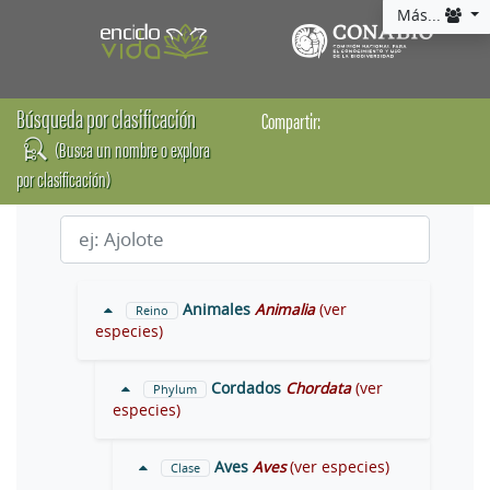
Más...
Búsqueda por clasificación
Compartir:
(Busca un nombre o explora
por clasificación)
Animales
Animalia
(ver
Reino
especies)
Cordados
Chordata
(ver
Phylum
especies)
Aves
Aves
(ver especies)
Clase