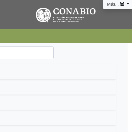
Más...