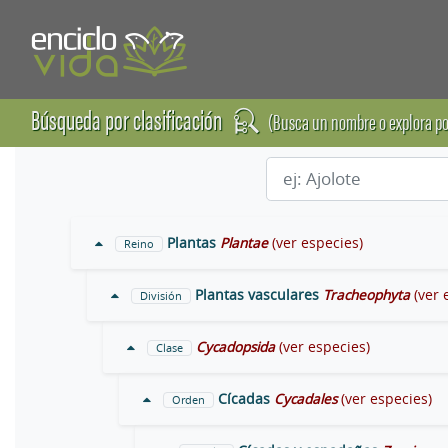
Búsqueda por clasificación
(Busca un nombre o explora po
Plantas
Plantae
(ver especies)
Reino
Plantas vasculares
Tracheophyta
(ver 
División
Cycadopsida
(ver especies)
Clase
Cícadas
Cycadales
(ver especies)
Orden