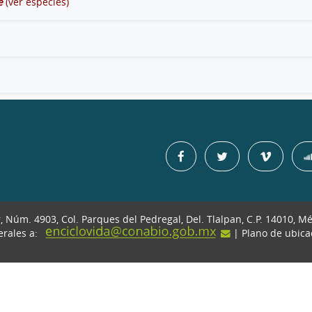
e
(ver especies)
r, Núm. 4903, Col. Parques del Pedregal, Del. Tlalpan, C.P. 14010, M
erales a:
| Plano de ubic