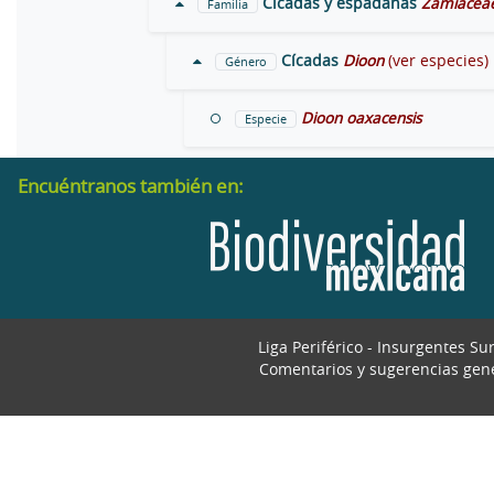
Cícadas y espadañas
Zamiacea
Familia
Cícadas
Dioon
(ver especies)
Género
Dioon oaxacensis
Especie
Encuéntranos también en:
Liga Periférico - Insurgentes Su
Comentarios y sugerencias gen