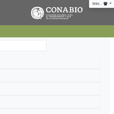
Más...