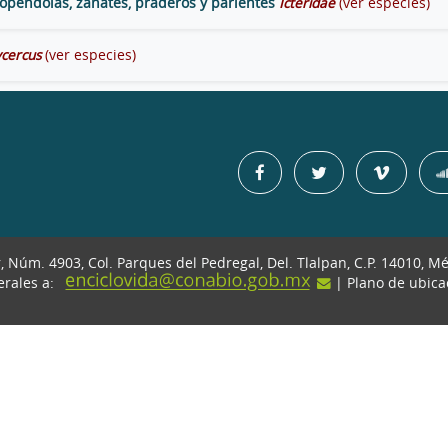
ropéndolas, zanates, praderos y parientes
Icteridae
(ver especies)
cercus
(ver especies)
r, Núm. 4903, Col. Parques del Pedregal, Del. Tlalpan, C.P. 14010, M
erales a:
| Plano de ubic