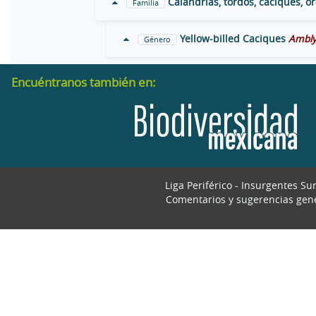
Calandrias, tordos, caciques, o
Familia
Yellow-billed Caciques
Ambly
Género
Encuéntranos también en:
Liga Periférico - Insurgentes Su
Comentarios y sugerencias gen