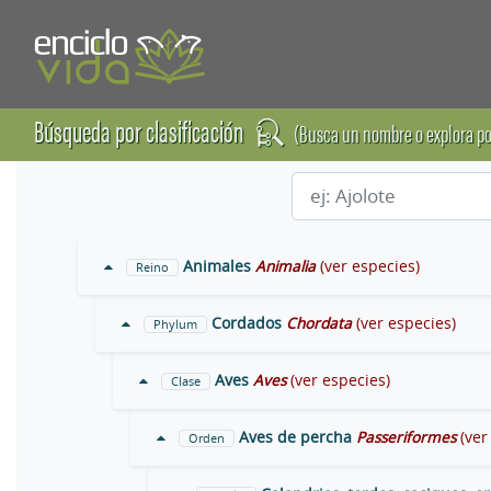
Búsqueda por clasificación
(Busca un nombre o explora po
Animales
Animalia
(ver especies)
Reino
Cordados
Chordata
(ver especies)
Phylum
Aves
Aves
(ver especies)
Clase
Aves de percha
Passeriformes
(ver
Orden