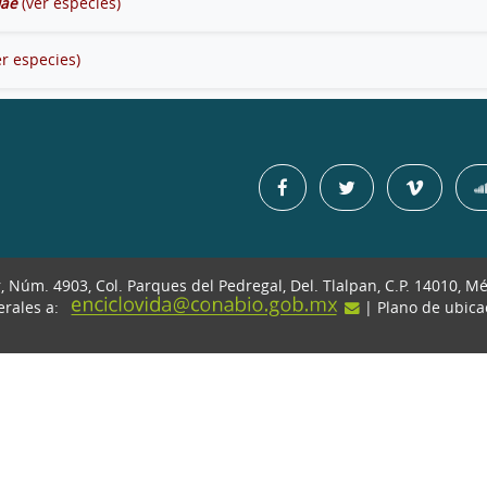
dae
(ver especies)
er especies)
r, Núm. 4903, Col. Parques del Pedregal, Del. Tlalpan, C.P. 14010, M
erales a:
| Plano de ubic