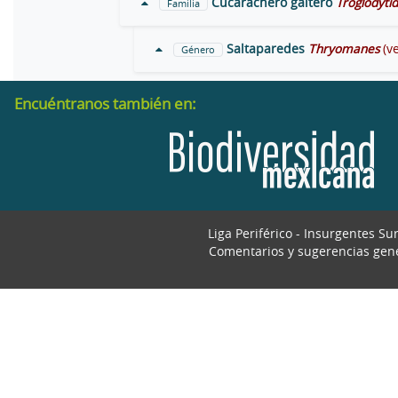
Cucarachero gaitero
Troglodyti
Familia
Saltaparedes
Thryomanes
(v
Género
Encuéntranos también en:
Liga Periférico - Insurgentes Su
Comentarios y sugerencias gen