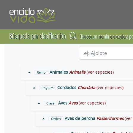
Búsqueda por clasificación
(Busca un nombre o explora po
Animales
Animalia
(ver especies)
Reino
Cordados
Chordata
(ver especies)
Phylum
Aves
Aves
(ver especies)
Clase
Aves de percha
Passeriformes
(ver
Orden