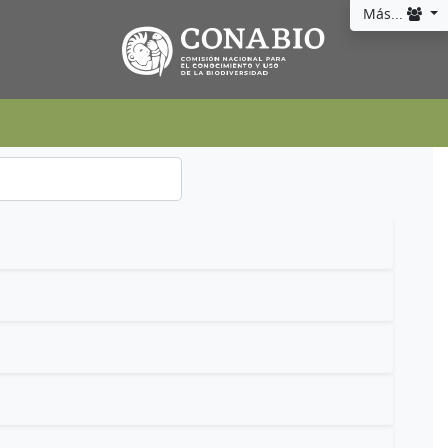
Más...