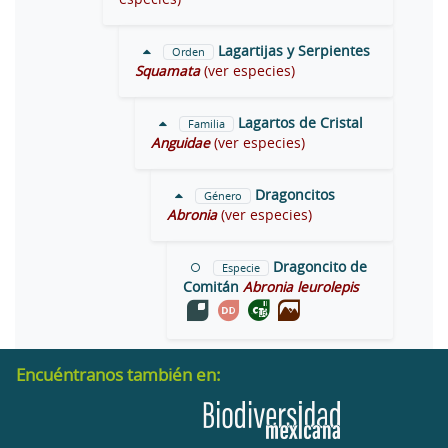
Lagartijas y Serpientes
Orden
Squamata
(ver especies)
Lagartos de Cristal
Familia
Anguidae
(ver especies)
Dragoncitos
Género
Abronia
(ver especies)
Dragoncito de
Especie
Comitán
Abronia leurolepis
Encuéntranos también en: