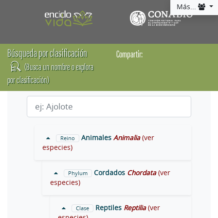
Más...
Búsqueda por clasificación
Compartir:
(Busca un nombre o explora
por clasificación)
Animales
Animalia
(ver
Reino
especies)
Cordados
Chordata
(ver
Phylum
especies)
Reptiles
Reptilia
(ver
Clase
especies)