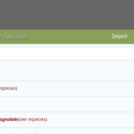
Compartir:
r clasificación)
especies)
agnoliales
(ver especies)