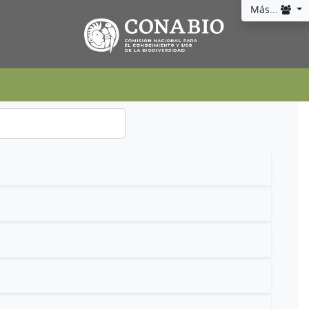
Más...