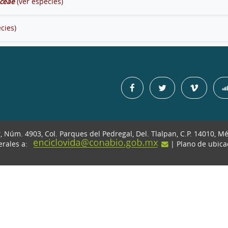
ceae
(ver especies)
cies)
r, Núm. 4903, Col. Parques del Pedregal, Del. Tlalpan, C.P. 14010, M
erales a:
| Plano de ubic