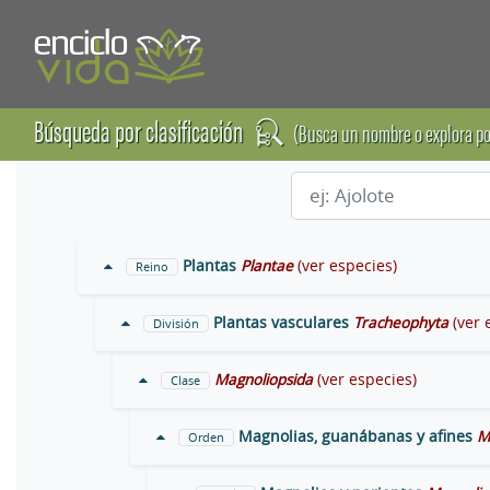
Búsqueda por clasificación
(Busca un nombre o explora po
Plantas
Plantae
(ver especies)
Reino
Plantas vasculares
Tracheophyta
(ver 
División
Magnoliopsida
(ver especies)
Clase
Magnolias, guanábanas y afines
M
Orden