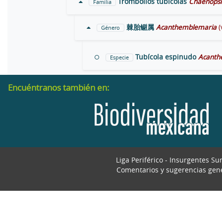
Trombollos tubícolas
Chaenops
Familia
棘胎鳚属
Acanthemblemaria
(
Género
Tubícola espinudo
Acanth
Especie
Encuéntranos también en:
Liga Periférico - Insurgentes Su
Comentarios y sugerencias gen