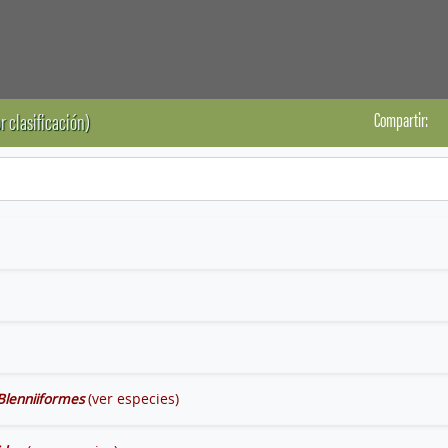
Compartir:
r clasificación)
Blenniiformes
(ver especies)