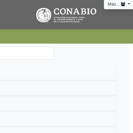
Más...