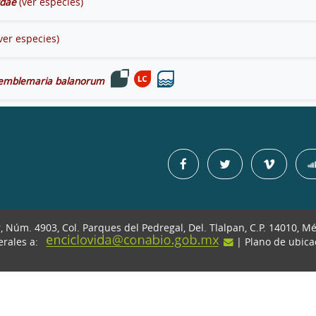
idae
(ver especies)
ver especies)
emblemaria balanorum
r, Núm. 4903, Col. Parques del Pedregal, Del. Tlalpan, C.P. 14010, M
erales a:
| Plano de ubic