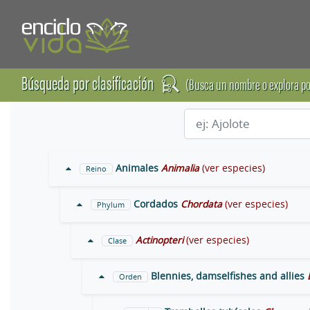
Búsqueda por clasificación
(Busca un nombre o explora po
Animales
Animalia
(ver especies)
Reino
Cordados
Chordata
(ver especies)
Phylum
Actinopteri
(ver especies)
Clase
Blennies, damselfishes and allies
Orden