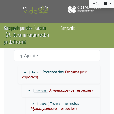
Más...
Búsqueda por clasificación
Compartir:
(Busca un nombre o explora
por clasificación)
Protozoarios
Protozoa
(ver
Reino
especies)
Amoebozoa
(ver especies)
Phylum
True slime molds
Clase
Myxomycetes
(ver especies)