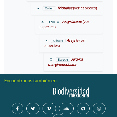
Trichiales
(ver especies)
Orden
Arcyriaceae
(ver
Familia
especies)
Arcyria
(ver
Género
especies)
Arcyria
Especie
marginoundulata
Encuéntranos también en: