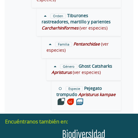
Tiburones
Orden
rastreadores, martillo y parientes
Carcharhiniformes
(ver especies)
Pentanchidae
(ver
Familia
especies)
Ghost Catsharks
Género
Apristurus
(ver especies)
Pejegato
Especie
trompudo
Apristurus kampae
Encuéntranos también en: