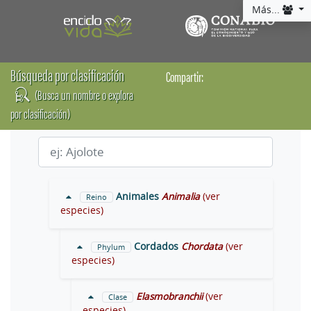
Más...
Búsqueda por clasificación
Compartir:
(Busca un nombre o explora
por clasificación)
Animales
Animalia
(ver
Reino
especies)
Cordados
Chordata
(ver
Phylum
especies)
Elasmobranchii
(ver
Clase
especies)