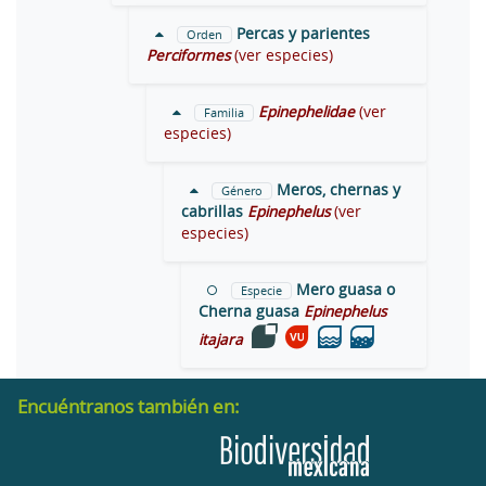
Percas y parientes
Orden
Perciformes
(ver especies)
Epinephelidae
(ver
Familia
especies)
Meros, chernas y
Género
cabrillas
Epinephelus
(ver
especies)
Mero guasa o
Especie
Cherna guasa
Epinephelus
itajara
Encuéntranos también en: