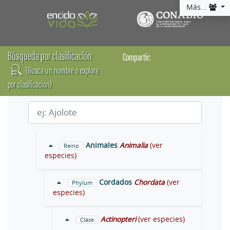
Más...
Búsqueda por clasificación
Compartir:
(Busca un nombre o explora
por clasificación)
Animales
Animalia
(ver
Reino
especies)
Cordados
Chordata
(ver
Phylum
especies)
Actinopteri
(ver especies)
Clase