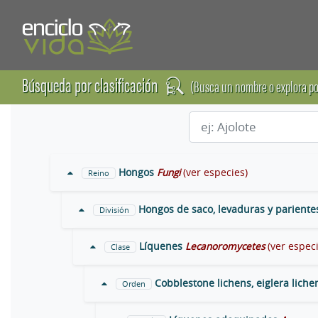
Búsqueda por clasificación
(Busca un nombre o explora po
Hongos
Fungi
(ver especies)
Reino
Hongos de saco, levaduras y pariente
División
Líquenes
Lecanoromycetes
(ver espec
Clase
Cobblestone lichens, eiglera lichen
Orden