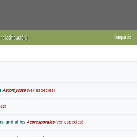
Compartir:
r clasificación)
s
Ascomycota
(ver especies)
ies)
s, and allies
Acarosporales
(ver especies)