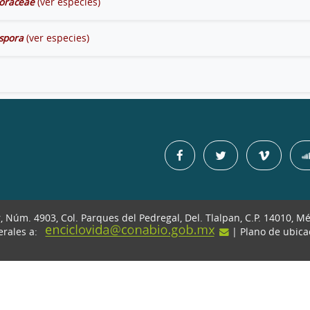
oraceae
(ver especies)
spora
(ver especies)
r, Núm. 4903, Col. Parques del Pedregal, Del. Tlalpan, C.P. 14010, M
erales a:
| Plano de ubic