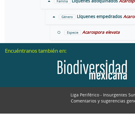
Líquenes adoquinados
Acarosp
Familia
Líquenes empedrados
Acaro
Género
Acarospora elevata
Especie
Encuéntranos también en:
Liga Periférico - Insurgentes Su
Comentarios y sugerencias gen