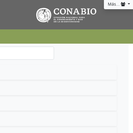
Más...