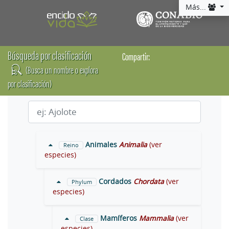
Más...
Búsqueda por clasificación
Compartir:
(Busca un nombre o explora
por clasificación)
Animales
Animalia
(ver
Reino
especies)
Cordados
Chordata
(ver
Phylum
especies)
Mamíferos
Mammalia
(ver
Clase
especies)