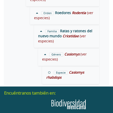
Roedores
Rodentia
(ver
Orden
especies)
Ratas y ratones del
Familia
nuevo mundo
Cricetidae
(ver
especies)
Casiomys
(ver
Género
especies)
Casiomys
Especie
rhabdops
Encuéntranos también en: