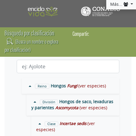
Más...
Búsqueda por clasificación
Compartir:
(Busca un nombre o explora
por clasificación)
Hongos
Fungi
(ver especies)
Reino
Hongos de saco, levaduras
División
y parientes
Ascomycota
(ver especies)
Incertae sedis
(ver
Clase
especies)