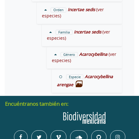
Incertae sedis
(ver
Orden
especies)
Incertae sedis
(ver
Familia
especies)
Acarocybellina
(ver
Género
especies)
Acarocybellina
Especie
arengae
Encuéntranos también en: