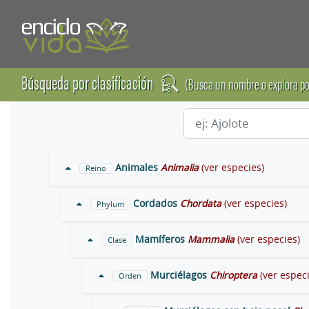
Búsqueda por clasificación
(Busca un nombre o explora po
Animales
Animalia
(ver especies)
Reino
Cordados
Chordata
(ver especies)
Phylum
Mamíferos
Mammalia
(ver especies)
Clase
Murciélagos
Chiroptera
(ver espec
Orden