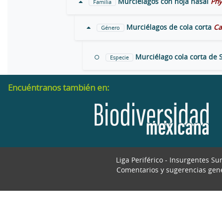
Murciélagos con hoja nasal
Phy
Familia
Murciélagos de cola corta
Ca
Género
Murciélago cola corta de 
Especie
Encuéntranos también en:
Liga Periférico - Insurgentes Su
Comentarios y sugerencias gen