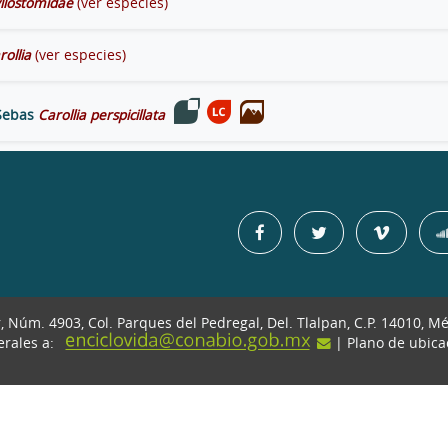
llostomidae
(ver especies)
rollia
(ver especies)
Sebas
Carollia perspicillata
r, Núm. 4903, Col. Parques del Pedregal, Del. Tlalpan, C.P. 14010, M
erales a:
| Plano de ubic