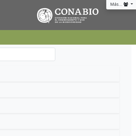
Más...