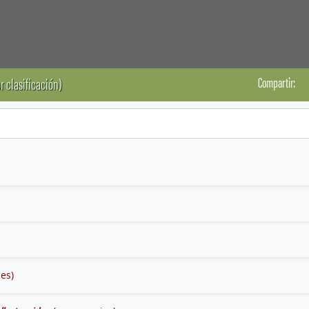
Compartir:
r clasificación)
ies)