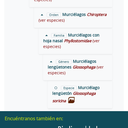
Murciélagos
Chiroptera
Orden
(ver especies)
Murciélagos con
Familia
hoja nasal
Phyllostomidae
(ver
especies)
Murciélagos
Género
lengüetones
Glossophaga
(ver
especies)
Murciélago
Especie
lengüetón
Glossophaga
soricina
Encuéntranos también en: