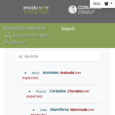
Más...
Búsqueda por clasificación
Compartir:
(Busca un nombre o explora
por clasificación)
Animales
Animalia
(ver
Reino
especies)
Cordados
Chordata
(ver
Phylum
especies)
Mamíferos
Mammalia
(ver
Clase
especies)