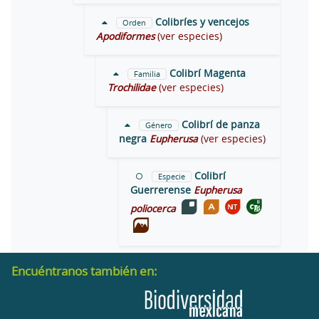
Colibríes y vencejos
Orden
Apodiformes
(ver especies)
Colibrí Magenta
Familia
Trochilidae
(ver especies)
Colibrí de panza
Género
negra
Eupherusa
(ver especies)
Colibrí
Especie
Guerrerense
Eupherusa
poliocerca
Encuéntranos también en: