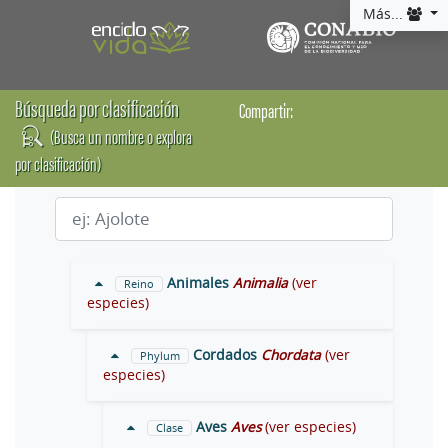
Más...
Búsqueda por clasificación
Compartir:
(Busca un nombre o explora
por clasificación)
Animales
Animalia
(ver
Reino
especies)
Cordados
Chordata
(ver
Phylum
especies)
Aves
Aves
(ver especies)
Clase