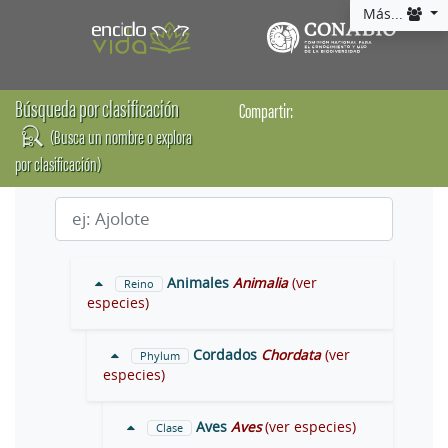
Más...
Búsqueda por clasificación
Compartir:
(Busca un nombre o explora
por clasificación)
Animales
Animalia
(ver
Reino
especies)
Cordados
Chordata
(ver
Phylum
especies)
Aves
Aves
(ver especies)
Clase