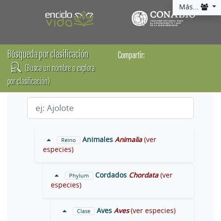
Más...
Búsqueda por clasificación
Compartir:
(Busca un nombre o explora
por clasificación)
Animales
Animalia
(ver
Reino
especies)
Cordados
Chordata
(ver
Phylum
especies)
Aves
Aves
(ver especies)
Clase