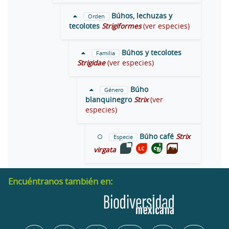
Búhos, lechuzas y
Orden
tecolotes
Strigiformes
(ver especies)
Búhos y tecolotes
Familia
Strigidae
(ver especies)
Búho
Género
blanquinegro
Strix
(ver
especies)
Búho café
Strix
Especie
virgata
Encuéntranos también en: