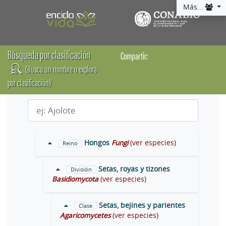
Más...
Búsqueda por clasificación
Compartir:
(Busca un nombre o explora
por clasificación)
Hongos
Fungi
(ver especies)
Reino
Setas, royas y tizones
División
Basidiomycota
(ver especies)
Setas, bejines y parientes
Clase
Agaricomycetes
(ver especies)