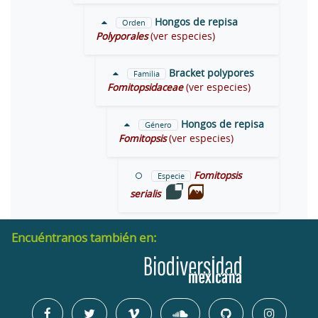
Hongos de repisa
Orden
Polyporales
(ver especies)
Bracket polypores
Familia
Fomitopsidaceae
(ver especies)
Hongos de repisa
Género
Fomitopsis
(ver especies)
Fomitopsis
Especie
serialis
Encuéntranos también en: