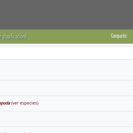
Compartir:
r clasificación)
opoda
(ver especies)