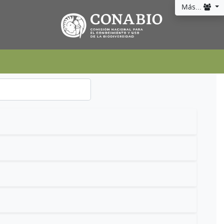
Más...